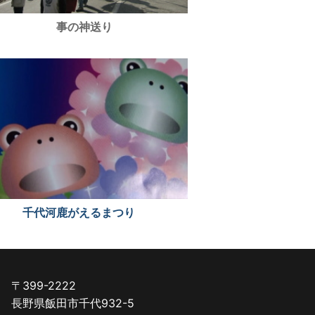
事の神送り
千代河鹿がえるまつり
〒399-2222
長野県飯田市千代932-5