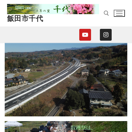
コ
ン
飯田市千代
テ
ン
ツ
検索:
へ
ス
キ
ッ
プ