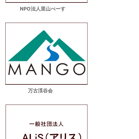
NPO法人里山べーす
万古渓谷会