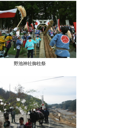
野池神社御柱祭