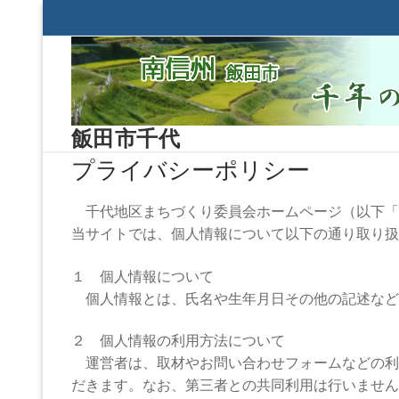
コ
ン
テ
ン
ツ
へ
飯田市千代
ス
プライバシーポリシー
キ
ッ
プ
千代地区まちづくり委員会ホームページ（以下「
当サイトでは、個人情報について以下の通り取り扱うことと
１ 個人情報について
個人情報とは、氏名や生年月日その他の記述など
２ 個人情報の利用方法について
運営者は、取材やお問い合わせフォームなどの利
だきます。なお、第三者との共同利用は行いません