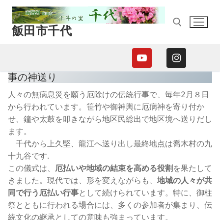
コ
ン
飯田市千代
テ
ン
ツ
検索:
へ
事の神送り
ス
キ
人々の無病息災を願う厄除けの伝統行事で、毎年2月８日
ッ
から行われています。笹竹や御神輿に厄病神を寄り付か
プ
せ、鐘や太鼓を叩きながら地区民総出で地区境へ送りだし
ます。
千代から上久堅、龍江へ送り出し最終地点は喬木村の九
十九谷です.
この儀式は、
厄払いや地域の結束を高める役割
を果たして
きました。現代では、形を変えながらも、
地域の人々が共
同で行う厄払い行事
として続けられています。特に、御柱
祭とともに行われる場合には、多くの参加者が集まり、伝
統文化の継承としての意味も強まっています。