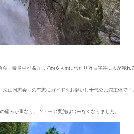
代自治会・泰阜村が協力して約６Ｋmにわたり万古渓谷に人が渉
ープ「法山同志会」の有志にガイドをお願いし千代公民館主催で
の痛みが重なり、ツアーの実施は出来なくなりました。