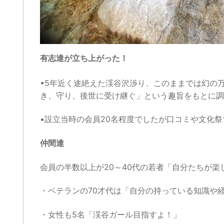
有志達が
立ち上がった！
•5年近く途絶えた渓谷沢渉り、このままでは幻の万
き、守り、後世に受け継ぐ」という趣旨をもとに調査
•設立当時の会員20名程度でしたが口コミや文化祭
仲間達
会員の半数以上が20～40代の若者「自分たちが
・ベテランの70才代は「自分の持っている知識や
・女性も5名「渓谷ガール目指すよ！」