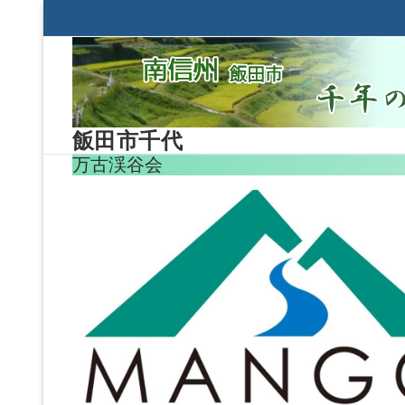
コ
ン
テ
ン
ツ
へ
飯田市千代
ス
万古渓谷会
キ
ッ
プ